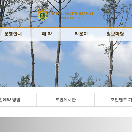
운영안내
운영안내
예 약
예 약
라운지
라운지
정보마당
정보마당
이용안내
이용안내
예약안내
예약안내
회원정보
회원정보
공지사항
공지사항
요금안내
요금안내
실시간예약
실시간예약
명예의전당
명예의전당
이벤트
이벤트
위약규정
위약규정
대기예약
대기예약
고객의소리
고객의소리
분실물안내
분실물안내
멤버쉽카드
멤버쉽카드
예약확인/취소
예약확인/취소
자료실
자료실
레스토랑
레스토랑
날씨
날씨
인예약 방법
조인게시판
조인밴드 