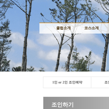
클럽소개
클럽소개
코스소개
코스소개
클럽소개
클럽소개
코스안내
코스안내
인사말
인사말
코스루틴
코스루틴
시설안내
시설안내
코스공략
코스공략
오시는길
오시는길
코스갤러리
코스갤러리
1인 or 2인 조인예약
조
조인하기