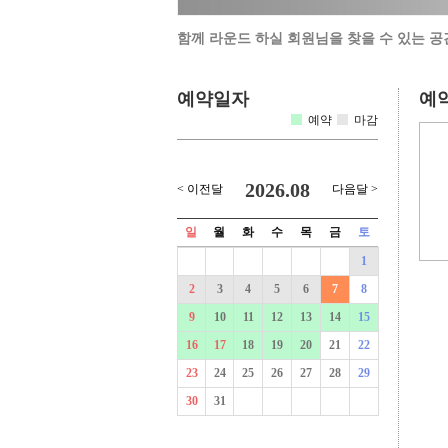
함께 라운드 하실 회원님을 찾을 수 있는 공
예약일자
예
예약
마감
2026.08
< 이전달
다음달 >
일
월
화
수
목
금
토
1
2
3
4
5
6
7
8
9
10
11
12
13
14
15
16
17
18
19
20
21
22
23
24
25
26
27
28
29
30
31