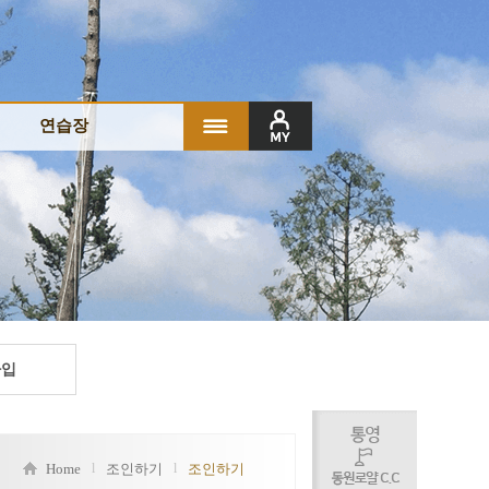
연습장
연습장
연습장소개
연습장소개
연습장 이용안내
연습장 이용안내
아카데미
아카데미
스크린골프
스크린골프
공지/이벤트
공지/이벤트
가입
l
l
Home
조인하기
조인하기