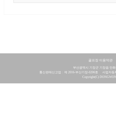
골프장 이용약관
부산광역시 기장군 기장읍 만화리 
통신판매신고업 :
제 2016-부산기장-0206호
사업자등록
Copyright(C) DONGWON 