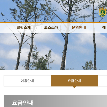
클럽소개
클럽소개
코스소개
코스소개
운영안내
운영안내
예
예
클럽소개
클럽소개
코스안내
코스안내
이용안내
이용안내
예약
예약
인사말
인사말
코스루틴
코스루틴
요금안내
요금안내
실시
실시
시설안내
시설안내
코스공략
코스공략
위약규정
위약규정
대기
대기
오시는길
오시는길
코스갤러리
코스갤러리
멤버쉽카드
멤버쉽카드
예약확
예약확
레스토랑
레스토랑
이용안내
요금안내
요금안내