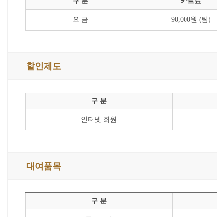
구 분
카트료
요 금
90,000원 (팀)
할인제도
구 분
인터넷 회원
대여품목
구 분