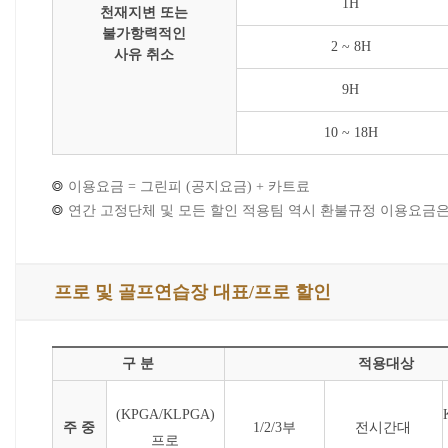
1H
천재지변 또는
불가항력적인
2 ~ 8H
사유 취소
9H
10 ~ 18H
이용요금 = 그린피 (공지요금) + 카트료
연간 고정단체 및 모든 할인 적용팀 역시 환불규정 이용요금
프로 및 골프연습장 대표/프로 할인
구 분
적용대상
(KPGA/KLPGA)
주 중
1/2/3부
전시간대
프로