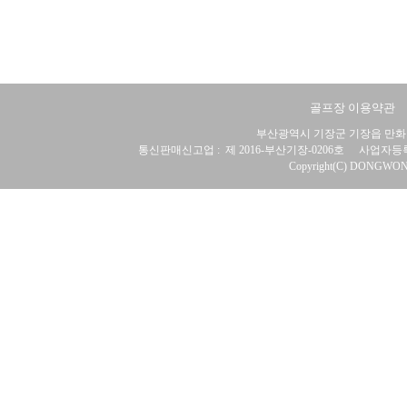
골프장 이용약관
부산광역시 기장군 기장읍 만화리 
통신판매신고업 :
제 2016-부산기장-0206호
사업자등록
Copyright(C) DONGWON 