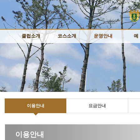
클럽소개
클럽소개
코스소개
코스소개
운영안내
운영안내
예
예
클럽소개
클럽소개
코스안내
코스안내
이용안내
이용안내
예약
예약
인사말
인사말
코스루틴
코스루틴
요금안내
요금안내
실시
실시
시설안내
시설안내
코스공략
코스공략
위약규정
위약규정
대기
대기
오시는길
오시는길
코스갤러리
코스갤러리
멤버쉽카드
멤버쉽카드
예약확
예약확
레스토랑
레스토랑
이용안내
요금안내
이용안내