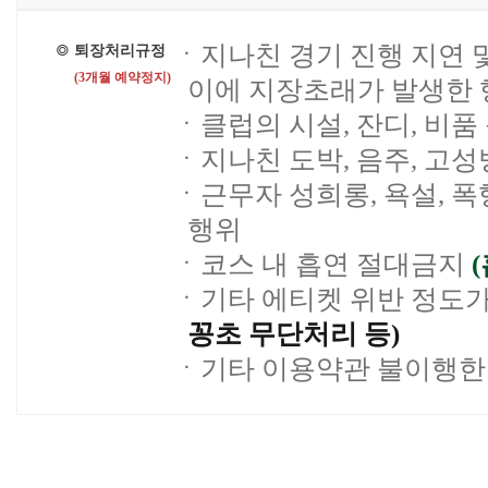
ㆍ지나친 경기 진행 지연 
퇴장처리규정
(3개월 예약정지)
이에 지장초래가 발생한 
ㆍ클럽의 시설, 잔디, 비
ㆍ지나친 도박, 음주, 고성
ㆍ근무자 성희롱, 욕설, 
행위
ㆍ코스 내 흡연 절대금지
ㆍ기타 에티켓 위반 정도가
꽁초 무단처리 등)
ㆍ기타 이용약관 불이행한