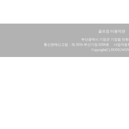
골프장 이용약관
부산광역시 기장군 기장읍 만화리 
통신판매신고업 :
제 2016-부산기장-0206호
사업자등록
Copyright(C) DONGWON 